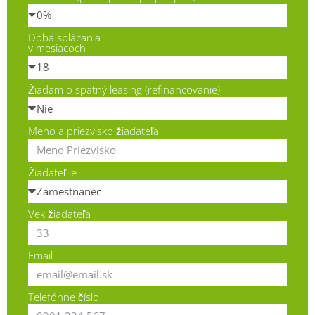
Doba splácania
v mesiacoch
Žiadam o spätný leasing (refinancovanie)
Meno a priezvisko žiadateľa
Žiadateľ je
Vek žiadateľa
Email
Telefónne číslo