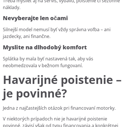
Treba myslieť aj na servis, výbavu, poistenie či sezónne
náklady.
Nevyberajte len očami
Silnejší model nemusí byť vždy správna voľba – ani
jazdecky, ani finančne.
Myslite na dlhodobý komfort
Splátka by mala byť nastavená tak, aby vás
neobmedzovala v bežnom fungovaní.
Havarijné poistenie –
je povinné?
Jedna z najčastejších otázok pri financovaní motorky.
V niektorých prípadoch nie je havarijné poistenie
povinné, závisí však od typu financovania a konkrétnej