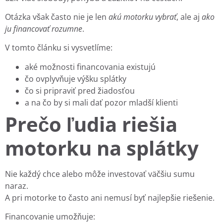
Otázka však často nie je len
akú motorku vybrať
, ale aj
ako
ju financovať rozumne
.
V tomto článku si vysvetlíme:
aké možnosti financovania existujú
čo ovplyvňuje výšku splátky
čo si pripraviť pred žiadosťou
a na čo by si mali dať pozor mladší klienti
Prečo ľudia riešia
motorku na splátky
Nie každý chce alebo môže investovať väčšiu sumu
naraz.
A pri motorke to často ani nemusí byť najlepšie riešenie.
Financovanie umožňuje: