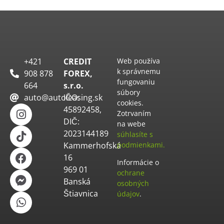
+421
CREDIT
Web používa
k správnemu
908 878
FOREX,
fungovaniu
664
s.r.o.
súbory
auto@autoleasing.sk
IČO:
cookies.
45892458,
Zotrvaním
DIČ:
na webe
2023144189
súhlasíte s
Kammerhofská
podmienkami.
16
Informácie o
969 01
ochrane
Banská
osobných
Štiavnica
údajov
.