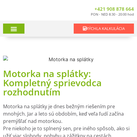
+421 908 878 664
PON - NED 8:30 - 20:00 hod
RÝCHLA KALKULÁCIA
Úver – leasing na auto
Pôžička na motorku
Spätný leasing
Ponuka vozidiel
Motorka na splátky:
Kompletný sprievodca
rozhodnutím
Motorka na splátky je dnes bežným riešením pre
mnohých. Jar a leto sú obdobím, keď veľa ľudí začína
premýšľať nad motorkou.
Pre niekoho je to splnený sen, pre iného spôsob, ako si
užiť viac slobody, pohybu a zážitkov na cestách.