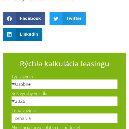
Facebook
Twitter
LinkedIn
Rýchla kalkulácia leasingu
Typ vozidla
Rok výroby vozidla
Cena vozidla
Akontácia (prvá splátka pri podpise)