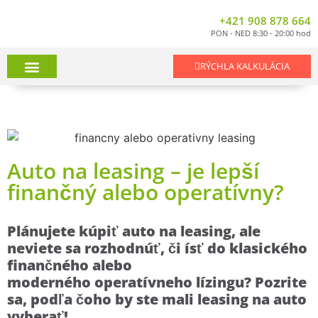
+421 908 878 664
PON - NED 8:30 - 20:00 hod
RÝCHLA KALKULÁCIA
Úver – leasing na auto
Pôžička na motorku
Spätný leasing
Ponuka vozidiel
Auto na leasing – je lepší
finančný alebo operatívny?
Plánujete kúpiť auto na leasing, ale
neviete sa rozhodnúť, či ísť do klasického
finančného alebo
moderného
operatívneho lízingu? Pozrite
sa, podľa čoho by ste mali leasing na auto
vyberať!