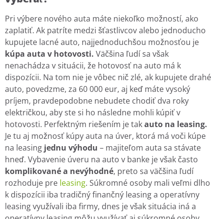
Pri výbere nového auta máte niekoľko možností, ako
zaplatiť. Ak patríte medzi šťastlivcov alebo jednoducho
kupujete lacné auto, najjednoduchšou možnosťou je
kúpa auta v hotovosti.
Väčšina ľudí sa však
nenachádza v situácii, že hotovosť na auto má k
dispozícii. Na tom nie je vôbec nič zlé, ak kupujete drahé
auto, povedzme, za 60 000 eur, aj keď máte vysoký
príjem, pravdepodobne nebudete chodiť dva roky
električkou, aby ste si ho následne mohli kúpiť v
hotovosti. Perfektným riešením je tak
auto na leasing.
Je tu aj možnosť kúpy auta na úver, ktorá má voči kúpe
na leasing
jednu výhodu
– majiteľom auta sa stávate
hneď. Vybavenie úveru na auto v banke je však často
komplikované a nevýhodné
, preto sa väčšina ľudí
rozhoduje pre
leasing
. Súkromné osoby mali veľmi dlho
k dispozícii iba tradičný finančný leasing a operatívny
leasing využívali iba firmy, dnes je však situácia iná a
operatívny leasing môžu využívať aj súkromné osoby.