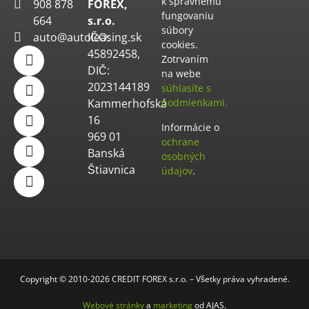
k správnemu
908 878
FOREX,
fungovaniu
664
s.r.o.
súbory
auto@autoleasing.sk
IČO:
cookies.
45892458,
Zotrvaním
DIČ:
na webe
2023144189
súhlasíte s
Kammerhofská
podmienkami.
16
Informácie o
969 01
ochrane
Banská
osobných
Štiavnica
údajov
.
Copyright © 2010-2026 CREDIT FOREX s.r.o. – Všetky práva vyhradené.
Webové stránky
a
marketing
od AJAS.