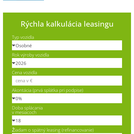
Rýchla kalkulácia leasingu
Typ vozidla
Rok výroby vozidla
Cena vozidla
Akontácia (prvá splátka pri podpise)
Doba splácania
v mesiacoch
Žiadam o spätný leasing (refinancovanie)