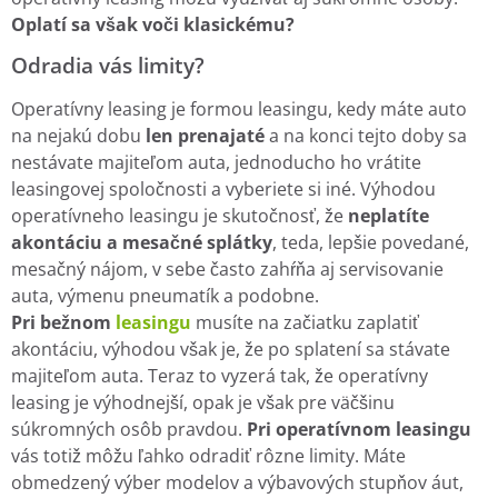
Oplatí sa však voči klasickému?
Odradia vás limity?
Operatívny leasing je formou leasingu, kedy máte auto
na nejakú dobu
len prenajaté
a na konci tejto doby sa
nestávate majiteľom auta, jednoducho ho vrátite
leasingovej spoločnosti a vyberiete si iné. Výhodou
operatívneho leasingu je skutočnosť, že
neplatíte
akontáciu a mesačné splátky
, teda, lepšie povedané,
mesačný nájom, v sebe často zahŕňa aj servisovanie
auta, výmenu pneumatík a podobne.
Pri bežnom
leasingu
musíte na začiatku zaplatiť
akontáciu, výhodou však je, že po splatení sa stávate
majiteľom auta. Teraz to vyzerá tak, že operatívny
leasing je výhodnejší, opak je však pre väčšinu
súkromných osôb pravdou.
Pri operatívnom leasingu
vás totiž môžu ľahko odradiť rôzne limity. Máte
obmedzený výber modelov a výbavových stupňov áut,